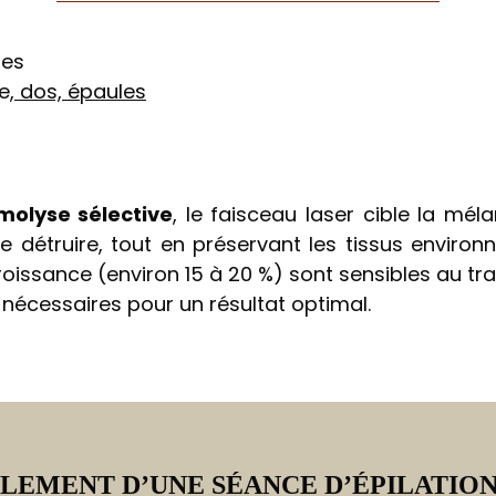
les
e,
dos, épaules
molyse sélective
, le faisceau laser cible la méla
à le détruire, tout en préservant les tissus enviro
roissance (environ 15 à 20 %) sont sensibles au tr
nécessaires pour un résultat optimal.
LEMENT D’UNE SÉANCE D’ÉPILATION