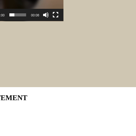
:00
00:08
TEMENT