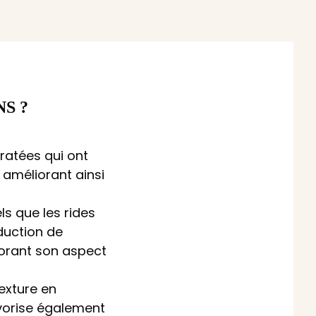
S ?
ratées qui ont
, améliorant ainsi
els que les rides
oduction de
liorant son aspect
texture en
favorise également