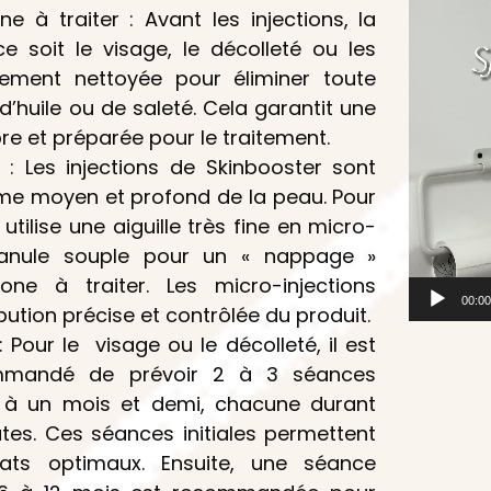
e à traiter : Avant les injections, la
ce soit le visage, le décolleté ou les
ement nettoyée pour éliminer toute
d’huile ou de saleté. Cela garantit une
e et préparée pour le traitement.
n : Les injections de Skinbooster sont
rme moyen et profond de la peau. Pour
 utilise une aiguille très fine en micro-
canule souple pour un « nappage »
e à traiter. Les micro-injections
00:0
bution précise et contrôlée du produit.
Pour le visage ou le décolleté, il est
mmandé de prévoir 2 à 3 séances
 à un mois et demi, chacune durant
tes. Ces séances initiales permettent
tats optimaux. Ensuite, une séance