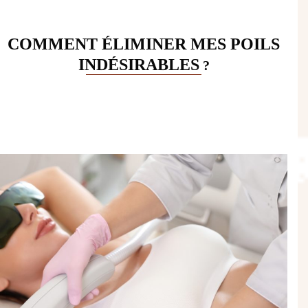
COMMENT ÉLIMINER MES POILS
INDÉSIRABLES
?
Use
the
left
and
right
arrow
keys
to