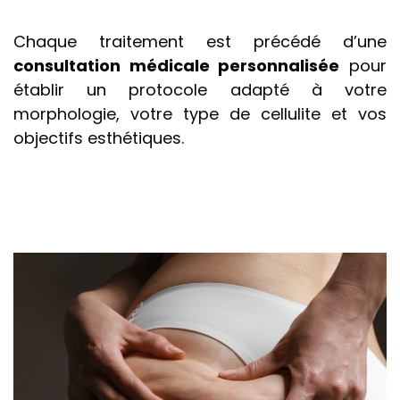
Chaque traitement est précédé d’une
consultation médicale personnalisée
pour
établir un protocole adapté à votre
morphologie, votre type de cellulite et vos
objectifs esthétiques.
Use
the
left
and
right
arrow