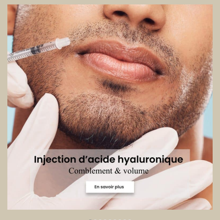
Use
the
left
and
right
arrow
keys
to
access
the
carousel
navigation
buttons