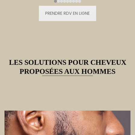
Press
escape
PRENDRE RDV EN LIGNE
to
go
to
the
first
slide
LES SOLUTIONS POUR CHEVEUX
PROPOSÉES AUX HOMMES
Use
the
left