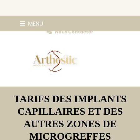
Skip
0147420584
MENU
Prendre Rendez-vous
to
Nous Contacter
content
TARIFS DES IMPLANTS
CAPILLAIRES ET DES
AUTRES ZONES DE
MICROGREFFES