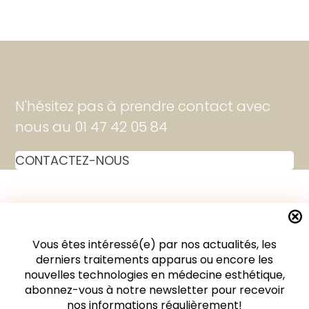
N'hésitez pas à prendre contact avec
nous au 01 47 42 05 84
CONTACTEZ-NOUS
19 rue Vignon 75008 Paris
Vous êtes intéressé(e) par nos actualités, les
Centre Médical Esthétique - 1er Etage
derniers traitements apparus ou encore les
nouvelles technologies en médecine esthétique,
Parking Madeleine à proximité
abonnez-vous à notre newsletter pour recevoir
nos informations régulièrement!