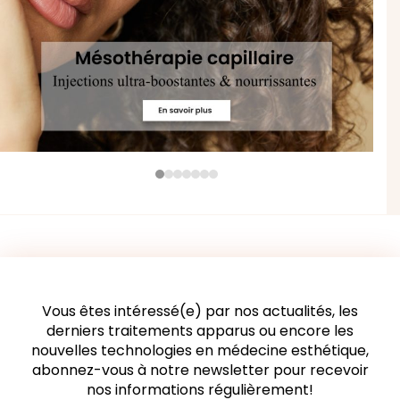
the
carousel
navigation
buttons
Press
escape
to
go
19 rue Vignon 75008 Paris
to
the
Centre Médical Esthétique - 1er Etage
Vous êtes intéressé(e) par nos actualités, les
first
derniers traitements apparus ou encore les
slide
nouvelles technologies en médecine esthétique,
Parking Madeleine à proximité
abonnez-vous à notre newsletter pour recevoir
nos informations régulièrement!