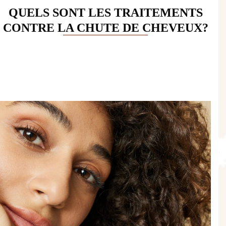
QUELS SONT LES TRAITEMENTS
CONTRE LA CHUTE DE CHEVEUX?
Use
the
left
and
right
arrow
keys
to
access