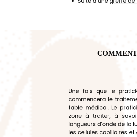
Suite à une
greffe de
COMMENT 
Une fois que le praticie
commencera le traiteme
table médical. Le prati
zone à traiter, à savoi
longueurs d’onde de la lu
les cellules capillaires e