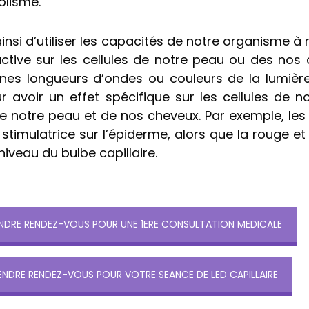
olisme.
ainsi d’utiliser les capacités de notre organisme à r
tive sur les cellules de notre peau ou des nos c
ines longueurs d’ondes ou couleurs de la lumièr
 avoir un effet spécifique sur les cellules de n
de notre peau et de nos cheveux. Par exemple, les 
stimulatrice sur l’épiderme, alors que la rouge et
iveau du bulbe capillaire.
NDRE RENDEZ-VOUS POUR UNE 1ERE CONSULTATION MEDICALE
ENDRE RENDEZ-VOUS POUR VOTRE SEANCE DE LED CAPILLAIRE