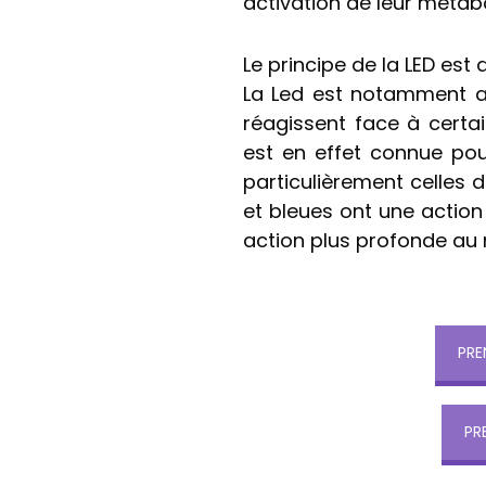
activation de leur métab
Le principe de la LED est 
La Led est notamment ac
réagissent face à certa
est en effet connue pour
particulièrement celles 
et bleues ont une action 
action plus profonde au n
PRE
PR