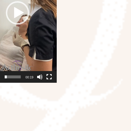
0
00:19