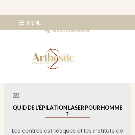
Skip
0147420584
MENU
Prendre Rendez-vous
to
Nous Contacter
content
FAQ
QUID DE L’ÉPILATION LASER POUR HOMME
?
Les centres esthétiques et les instituts de