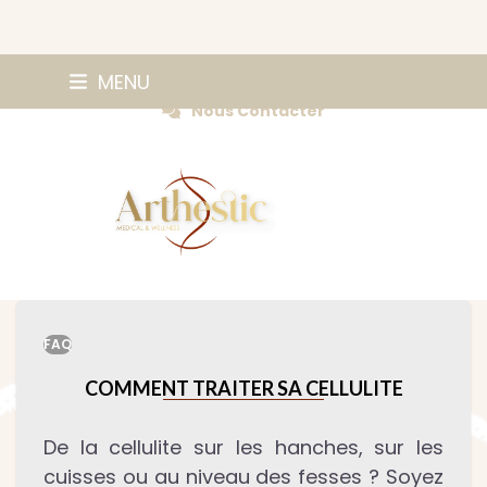
Skip
0147420584
MENU
Prendre Rendez-vous
to
Nous Contacter
content
FAQ
COMMENT TRAITER SA CELLULITE
De la cellulite sur les hanches, sur les
cuisses ou au niveau des fesses ? Soyez