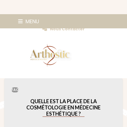
Skip
0147420584
MENU
Prendre Rendez-vous
to
Nous Contacter
content
FAQ
QUELLE EST LA PLACE DE LA
COSMÉTOLOGIE EN MÉDECINE
ESTHÉTIQUE ?