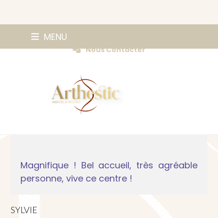
Skip
0147420584
MENU
Prendre Rendez-vous
to
Nous Contacter
content
Magnifique ! Bel accueil, très agréable
personne, vive ce centre !
SYLVIE