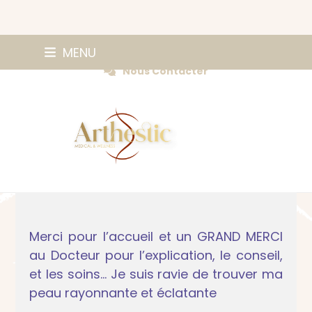
Skip
0147420584
MENU
Prendre Rendez-vous
to
Nous Contacter
content
Merci pour l’accueil et un GRAND MERCI
au Docteur pour l’explication, le conseil,
et les soins… Je suis ravie de trouver ma
peau rayonnante et éclatante