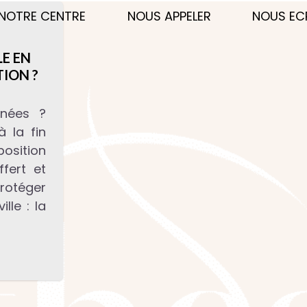
NOTRE CENTRE
NOUS APPELER
NOUS EC
E EN
TION ?
inées ?
à la fin
osition
fert et
rotéger
lle : la