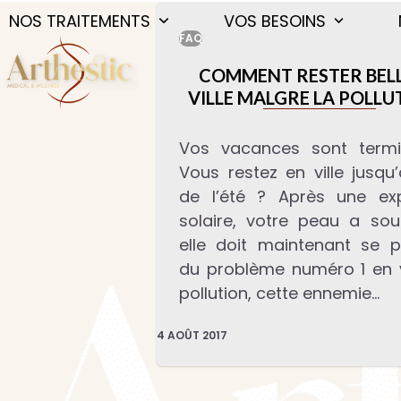
Skip
NOS TRAITEMENTS
VOS BESOINS
to
FAQ
content
COMMENT RESTER BELL
VILLE MALGRE LA POLLU
Vos vacances sont term
Vous restez en ville jusqu’
de l’été ? Après une exp
solaire, votre peau a souf
elle doit maintenant se p
du problème numéro 1 en vi
pollution, cette ennemie…
4 AOÛT 2017