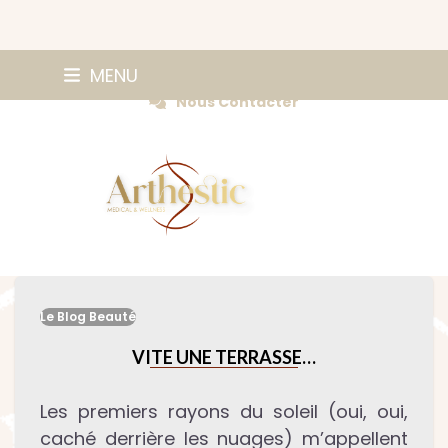
Skip
0147420584
MENU
Prendre Rendez-vous
to
Nous Contacter
content
Le Blog Beauté
VITE UNE TERRASSE…
Les premiers rayons du soleil (oui, oui,
caché derrière les nuages) m’appellent