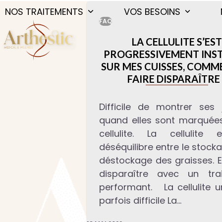
Skip
NOS TRAITEMENTS
VOS BESOINS
to
FAQ
content
LA CELLULITE S’ES
PROGRESSIVEMENT INST
SUR MES CUISSES, COMM
FAIRE DISPARAÎTRE 
Difficile de montrer ses
quand elles sont marquées
cellulite. La cellulite
déséquilibre entre le stocka
déstockage des graisses. E
disparaître avec un tra
performant. La cellulite u
parfois difficile La…