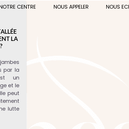
NOTRE CENTRE
NOUS APPELER
NOUS EC
T
ALLÉE
ENT LA
?
 jambes
 par la
 est un
ge et le
lle peut
itement
ne lutte