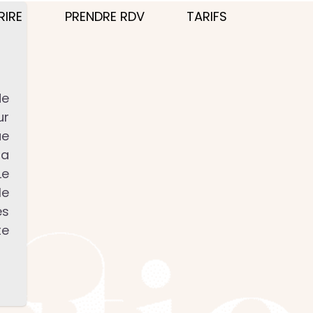
RIRE
PRENDRE RDV
TARIFS
de
ur
ue
la
Le
le
es
te