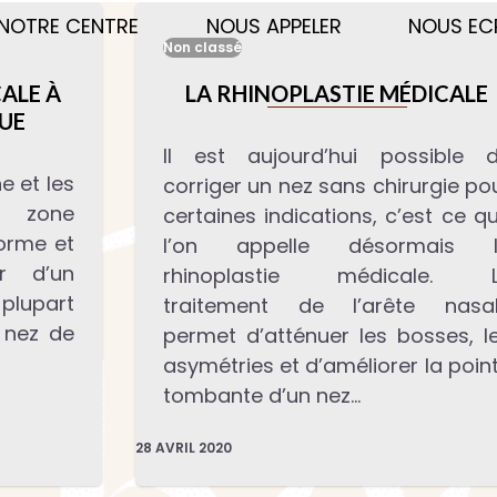
NOTRE CENTRE
NOUS APPELER
NOUS EC
Non classé
ALE À
LA RHINOPLASTIE MÉDICALE
QUE
Il est aujourd’hui possible 
e et les
corriger un nez sans chirurgie po
e zone
certaines indications, c’est ce q
orme et
l’on appelle désormais 
er d’un
rhinoplastie médicale. 
 plupart
traitement de l’arête nasa
 nez de
permet d’atténuer les bosses, l
asymétries et d’améliorer la poin
tombante d’un nez…
28 AVRIL 2020