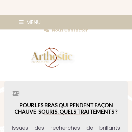
Skip
0147420584
MENU
Prendre Rendez-vous
to
Nous Contacter
content
FAQ
POUR LES BRAS QUI PENDENT FAÇON
CHAUVE-SOURIS, QUELS TRAITEMENTS ?
Issues des recherches de brillants