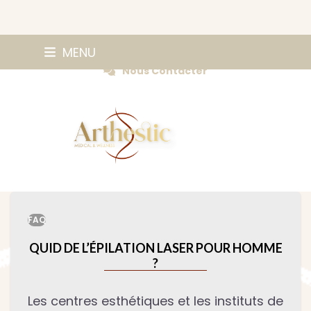
Skip
0147420584
MENU
Prendre Rendez-vous
to
Nous Contacter
content
FAQ
QUID DE L’ÉPILATION LASER POUR HOMME
?
Les centres esthétiques et les instituts de