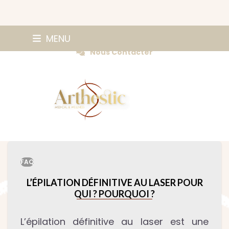
Skip
0147420584
MENU
Prendre Rendez-vous
to
Nous Contacter
content
FAQ
L’ÉPILATION DÉFINITIVE AU LASER POUR
QUI ? POURQUOI ?
L’épilation définitive au laser est une