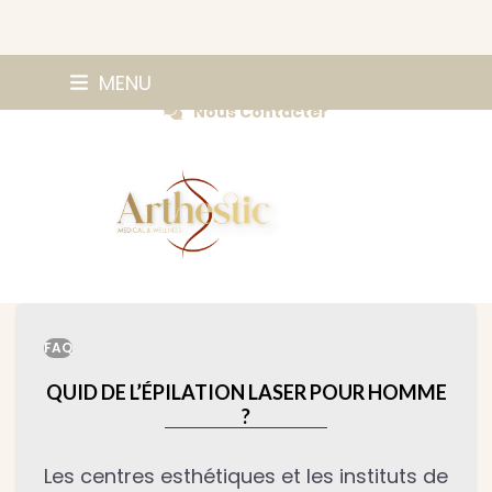
Skip
0147420584
MENU
Prendre Rendez-vous
to
Nous Contacter
content
FAQ
QUID DE L’ÉPILATION LASER POUR HOMME
?
Les centres esthétiques et les instituts de