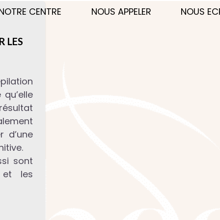
NOTRE CENTRE
NOUS APPELER
NOUS EC
R LES
ilation
qu’elle
ésultat
lement
er d’une
nitive.
si sont
et les