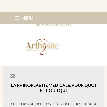
Skip
0147420584
MENU
Prendre Rendez-vous
to
Nous Contacter
content
FAQ
LA RHINOPLASTIE MÉDICALE, POUR QUOI
ET POUR QUI
La médecine esthétique ne cesse