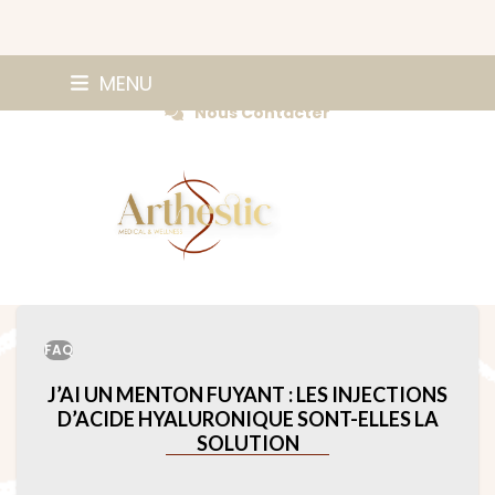
Skip
0147420584
MENU
Prendre Rendez-vous
to
Nous Contacter
content
FAQ
J’AI UN MENTON FUYANT : LES INJECTIONS
D’ACIDE HYALURONIQUE SONT-ELLES LA
SOLUTION