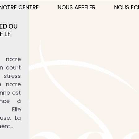
NOTRE CENTRE
NOUS APPELER
NOUS EC
ED OU
E LE
 notre
n court
 stress
e notre
onne est
ance à
. Elle
use. La
ment…