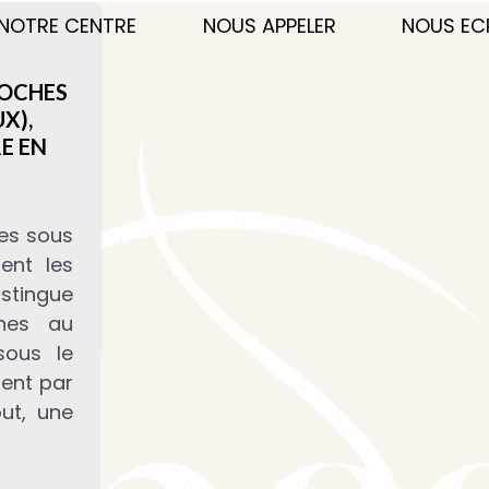
NOTRE CENTRE
NOUS APPELER
NOUS EC
POCHES
X),
E EN
es sous
ent les
stingue
ches au
sous le
sent par
ut, une