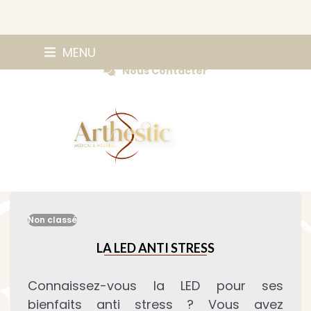
Skip
0147420584
MENU
Prendre Rendez-vous
to
Nous Contacter
content
Non classé
LA LED ANTI STRESS
Connaissez-vous la LED pour ses
bienfaits anti stress ? Vous avez