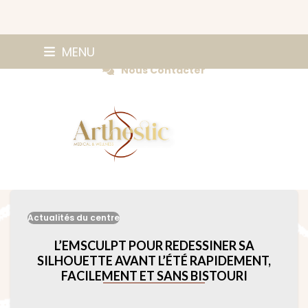
Skip
0147420584
MENU
Prendre Rendez-vous
to
Nous Contacter
content
Actualités du centre
L’EMSCULPT POUR REDESSINER SA
SILHOUETTE AVANT L’ÉTÉ RAPIDEMENT,
FACILEMENT ET SANS BISTOURI