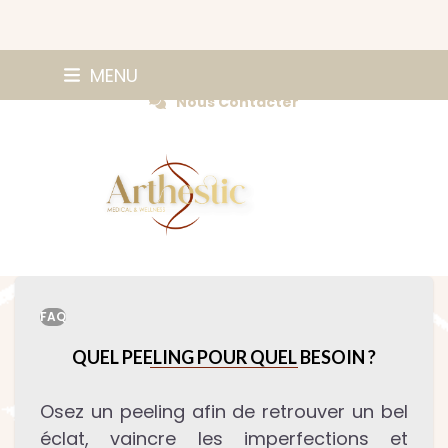
Skip
0147420584
MENU
Prendre Rendez-vous
to
Nous Contacter
content
FAQ
QUEL PEELING POUR QUEL BESOIN ?
Osez un peeling afin de retrouver un bel
éclat, vaincre les imperfections et