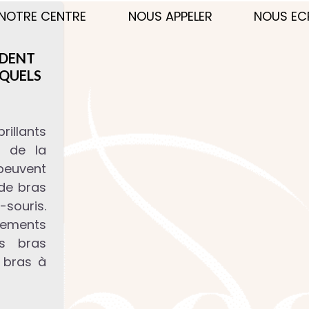
NOTRE CENTRE
NOUS APPELER
NOUS EC
NDENT
 QUELS
rillants
ns de la
euvent
 de bras
souris.
ements
es bras
 bras à