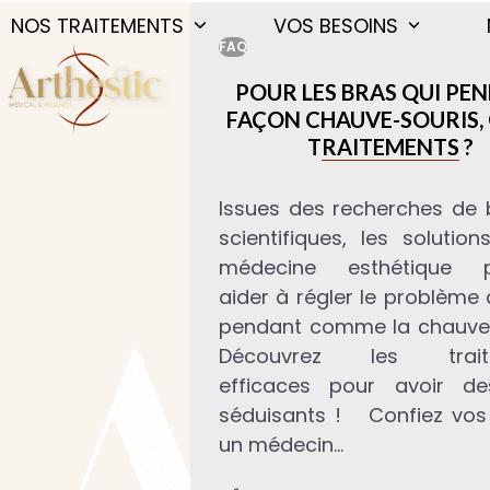
Skip
NOS TRAITEMENTS
VOS BESOINS
to
FAQ
content
POUR LES BRAS QUI PE
FAÇON CHAUVE-SOURIS,
TRAITEMENTS ?
Issues des recherches de b
scientifiques, les solutio
médecine esthétique p
aider à régler le problème
pendant comme la chauve-
Découvrez les trait
efficaces pour avoir d
séduisants ! Confiez vos
un médecin…