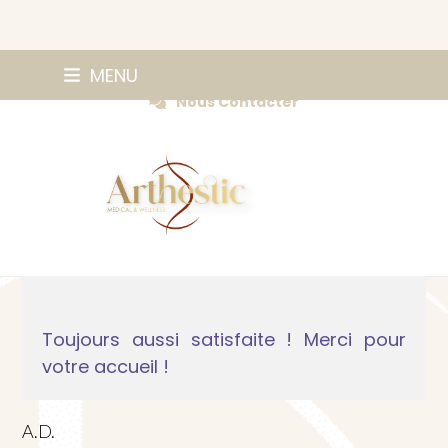
Skip
0147420584
MENU
Prendre Rendez-vous
to
Nous Contacter
content
Toujours aussi satisfaite ! Merci pour
votre accueil !
A.D.