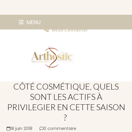
Skip
0147420584
MENU
Prendre Rendez-vous
to
Nous Contacter
content
CÔTÉ COSMÉTIQUE, QUELS
SONT LES ACTIFS À
PRIVILEGIER EN CETTE SAISON
?
18 juin 2018
0 commentaire