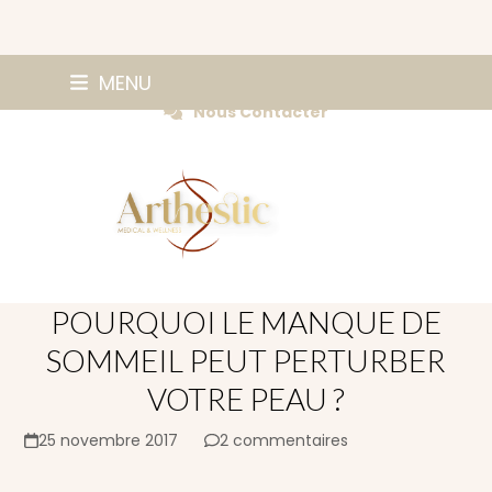
Skip
0147420584
MENU
Prendre Rendez-vous
to
Nous Contacter
content
POURQUOI LE MANQUE DE
SOMMEIL PEUT PERTURBER
VOTRE PEAU ?
25 novembre 2017
2 commentaires