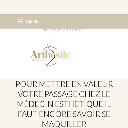
Skip
0147420584
MENU
Prendre Rendez-vous
to
Nous Contacter
content
POUR METTRE EN VALEUR
VOTRE PASSAGE CHEZ LE
MÉDECIN ESTHÉTIQUE IL
FAUT ENCORE SAVOIR SE
MAQUILLER