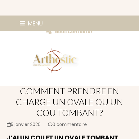
Skip
0147420584
MENU
Prendre Rendez-vous
to
Nous Contacter
content
COMMENT PRENDRE EN
CHARGE UN OVALE OU UN
COU TOMBANT?
5 janvier 2020
0 commentaire
J’AI UN COU ET UN OVALE TOMBANT,