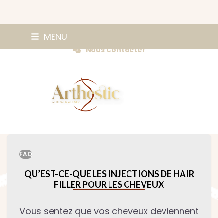
Skip
0147420584
MENU
Prendre Rendez-vous
to
Nous Contacter
content
FAQ
QU’EST-CE-QUE LES INJECTIONS DE HAIR
FILLER POUR LES CHEVEUX
Vous sentez que vos cheveux deviennent