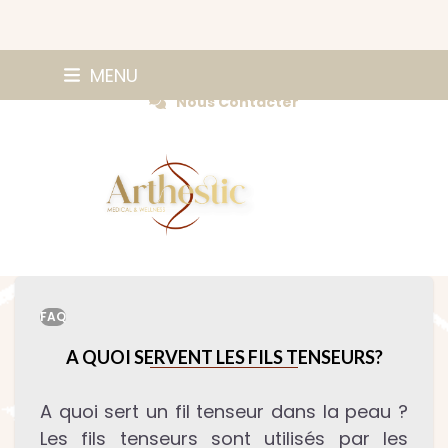
Skip
0147420584
MENU
Prendre Rendez-vous
to
Nous Contacter
content
FAQ
A QUOI SERVENT LES FILS TENSEURS?
A quoi sert un fil tenseur dans la peau ?
Les fils tenseurs sont utilisés par les