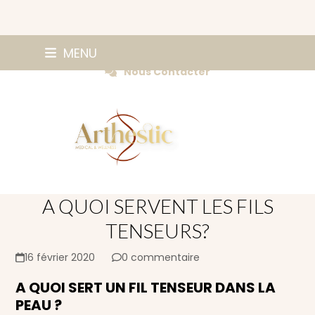
Skip
0147420584
MENU
Prendre Rendez-vous
to
Nous Contacter
content
A QUOI SERVENT LES FILS
TENSEURS?
16 février 2020
0 commentaire
A QUOI SERT UN FIL TENSEUR DANS LA
PEAU ?