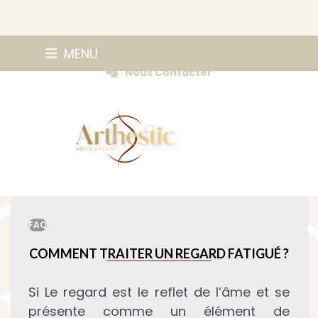
Skip
0147420584
MENU
Prendre Rendez-vous
to
Nous Contacter
content
FAQ
COMMENT TRAITER UN REGARD FATIGUÉ ?
Si Le regard est le reflet de l’âme et se
présente comme un élément de