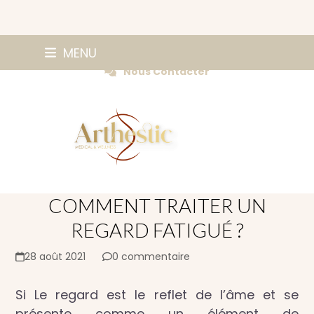
Skip
0147420584
MENU
Prendre Rendez-vous
to
Nous Contacter
content
COMMENT TRAITER UN
REGARD FATIGUÉ ?
28 août 2021
0 commentaire
Si Le regard est le reflet de l’âme et se
présente comme un élément de