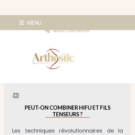
Skip
0147420584
MENU
Prendre Rendez-vous
to
Nous Contacter
content
FAQ
PEUT-ON COMBINER HIFU ET FILS
TENSEURS ?
Les techniques révolutionnaires de la