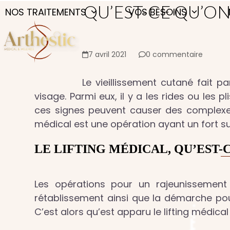
Skip
QU’EST-CE QU’ON
NOS TRAITEMENTS
VOS BESOINS
to
content
7 avril 2021
0 commentaire
Le vieillissement cutané fait p
visage. Parmi eux, il y a les rides ou les 
ces signes peuvent causer des complexes 
médical est une opération ayant un fort s
LE LIFTING MÉDICAL, QU’EST-C
Les opérations pour un rajeunissement 
rétablissement ainsi que la démarche pou
C’est alors qu’est apparu le lifting médical 