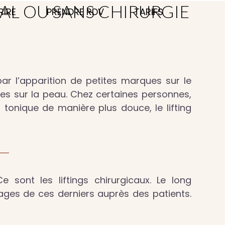
CAL OU SANS CHIRURGIE
RIRE
PRENDRE RDV
TARIFS
par l’apparition de petites marques sur le
runes sur la peau. Chez certaines personnes,
tonique de manière plus douce, le lifting
sont les liftings chirurgicaux. Le long
ages de ces derniers auprès des patients.