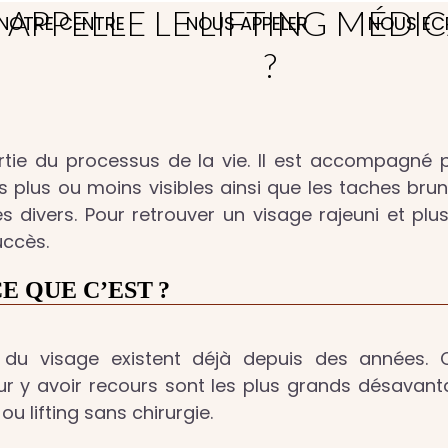
 APPELLE LE LIFTING MÉDI
NOTRE CENTRE
NOUS APPELER
NOUS EC
?
artie du processus de la vie. Il est accompagné 
plis plus ou moins visibles ainsi que les taches b
divers. Pour retrouver un visage rajeuni et plus 
uccès.
E QUE C’EST ?
du visage existent déjà depuis des années. Ce 
r y avoir recours sont les plus grands désavant
ou lifting sans chirurgie.