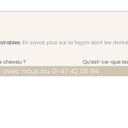
ésirables.
En savoir plus sur la façon dont les don
e cheveu ?
Qu’est-ce-que les 
next
t avec nous au 01 47 42 05 84
post: