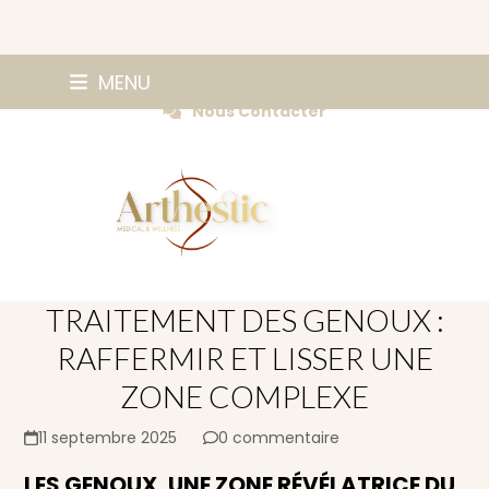
Skip
0147420584
MENU
Prendre Rendez-vous
to
Nous Contacter
content
TRAITEMENT DES GENOUX :
RAFFERMIR ET LISSER UNE
ZONE COMPLEXE
11 septembre 2025
0 commentaire
LES GENOUX, UNE ZONE RÉVÉLATRICE DU