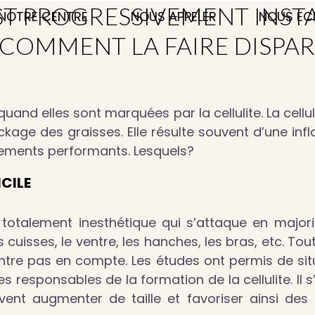
EST PROGRESSIVEMENT INSTA
NOTRE CENTRE
NOUS APPELER
NOUS EC
COMMENT LA FAIRE DISPAR
uand elles sont marquées par la cellulite. La cellu
ckage des graisses. Elle résulte souvent d’une in
itements performants. Lesquels?
ICILE
 totalement inesthétique qui s’attaque en maj
cuisses, le ventre, les hanches, les bras, etc. Tou
’entre pas en compte. Les études ont permis de situ
 responsables de la formation de la cellulite. Il s
vent augmenter de taille et favoriser ainsi des