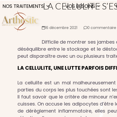
Skip
LA CELLULITE S’
NOS TRAITEMENTS
VOS BESOINS
to
content
16 décembre 2021
0 commentaire
Difficile de montrer ses jambes q
déséquilibre entre le stockage et le désto
peut disparaître avec un ou plusieurs tra
LA CELLULITE, UNE LUTTE PARFOIS DIFF
La cellulite est un mal malheureusement
parties du corps les plus touchées sont les 
Il faut savoir que le critère de minceur n
cuisses. On accuse les adipocytes d’être les
de dérèglement inflammatoire, elles peu