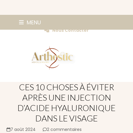
Skip
0147420584
MENU
Prendre Rendez-vous
to
Nous Contacter
content
CES 10 CHOSES À ÉVITER
APRÈS UNE INJECTION
D’ACIDE HYALURONIQUE
DANS LE VISAGE
7 août 2024
2 commentaires