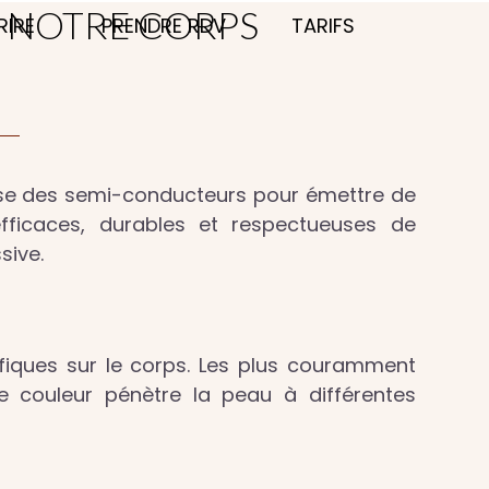
R NOTRE CORPS
RIRE
PRENDRE RDV
TARIFS
tilise des semi-conducteurs pour émettre de
efficaces, durables et respectueuses de
sive.
fiques sur le corps. Les plus couramment
ue couleur pénètre la peau à différentes