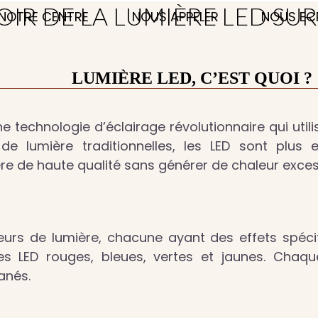
OIR DE LA LUMIÈRE LED SU
NOTRE CENTRE
NOUS APPELER
NOUS EC
LUMIÈRE LED, C’EST QUOI ?
une technologie d’éclairage révolutionnaire qui u
de lumière traditionnelles, les LED sont plus 
ère de haute qualité sans générer de chaleur exces
leurs de lumière, chacune ayant des effets spéci
es LED rouges, bleues, vertes et jaunes. Chaq
anés.