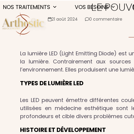
Skip
LE POUV
NOS TRAITEMENTS
VOS BESOINS
to
content
21 août 2024
0 commentaire
La lumière LED (Light Emitting Diode) est 
la lumière. Contrairement aux sources 
l’environnement. Elles produisent une lumi
TYPES DE LUMIÈRE LED
Les LED peuvent émettre différentes cou
utilisées en médecine esthétique sont l
profondeurs et cible divers problèmes cut
HISTOIRE ET DÉVELOPPEMENT