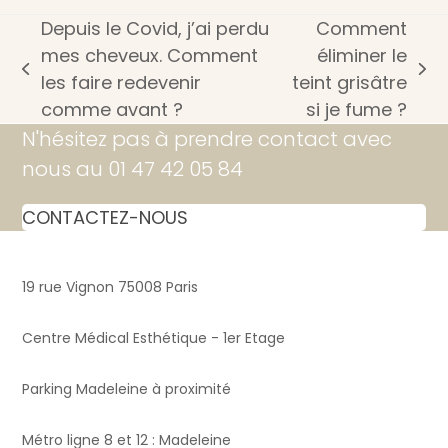
Depuis le Covid, j’ai perdu
Comment
mes cheveux. Comment
éliminer le
previous
next
les faire redevenir
teint grisâtre
post:
post:
comme avant ?
si je fume ?
N'hésitez pas à prendre contact avec
nous au 01 47 42 05 84
CONTACTEZ-NOUS
19 rue Vignon 75008 Paris
Centre Médical Esthétique - 1er Etage
Parking Madeleine à proximité
Métro ligne 8 et 12 : Madeleine