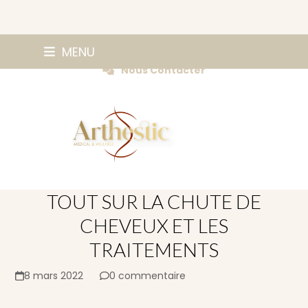
Skip
0147420584
MENU
Prendre Rendez-vous
to
Nous Contacter
content
TOUT SUR LA CHUTE DE
CHEVEUX ET LES
TRAITEMENTS
8 mars 2022
0 commentaire