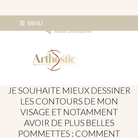
Skip
0147420584
MENU
Prendre Rendez-vous
to
Nous Contacter
content
JE SOUHAITE MIEUX DESSINER
LES CONTOURS DE MON
VISAGE ET NOTAMMENT
AVOIR DE PLUS BELLES
POMMETTES : COMMENT