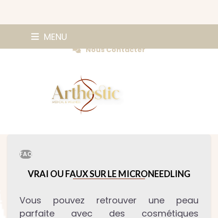
Skip
0147420584
MENU
Prendre Rendez-vous
to
Nous Contacter
content
FAQ
VRAI OU FAUX SUR LE MICRONEEDLING
Vous pouvez retrouver une peau
parfaite avec des cosmétiques